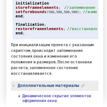
initialization
storeframeelements
//запоминание сос
;  
setformbounds
//изменени
(500,500,500,500); 
end
;

finalization
restoreframeelements
//восстановление
; 
end
;                                           
При инициализации проекта с указанным
скриптом, происходит запоминание
состояния окна и изменение его
положения и размеров. После остановки
расчета, запомненное состояние
восстанавливается.
Дополнительные материалы
Динамическое скрытие элементов
оформления окна