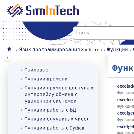
К основному содержанию
Работа с памятью
Свойства веществ
Специальные
Стандартные
Статистические
Язык программирования SimInTech
Функции
Строковые
Тригонометрические
Функ
Файловые
Функции времени
excela
Функции прямого доступа к
Функция
интерфейсу обмена с
excelcr
удаленной системой
Функция
Функции работы с БД
excelge
Функции случайных чисел
Функция
excelge
Функции работы с Python
Функция