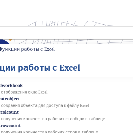
Функции работы с Excel
ции работы с Excel
ddworkbook
 отображения окна Excel
eateobject
 создания объекта для доступа к файлу Excel
tcolcount
 получения количества рабочих столбцов в таблице
trowcount
 получения количества рабочих строк в таблице