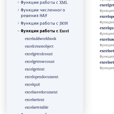
Функции работы с XML
excelge
Функции численного
Функция
решения НАУ
excelo
Функция
Функции работы с JSON
excelqu
Функции работы с Excel
Функция
exceladdworkbook
excels
Функция
excelcreateobject
excelse
excelgetcolcount
Функция
excelgetrowcount
excelset
Функция
excelgettext
excelopendocument
excelquit
excelsavedocument
excelsettext
excelsetvisible