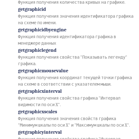
Функция получения количества кривых на графике.
getgraphicid
Функция получения значения идентификатора графика
на схеме по имени.
getgraphicidbyengine
Функция получения идентификатора графика в
менеджере данных
getgraphiclegend
Функция получения свойства "Показывать легенду"
графика.
getgraphicmousevalue
Функция получения координат текущей точки графика
на схеме в соответствии с указателем мыши.
getgraphicxinterval
Функция получения свойства графика "Интервал
видимости по оси X".
getgraphicxscales
Функция получения значения свойств графика
"Минимум шкалы по оси X" и "Максимум шкалы по оси X".
getgraphicyinterval