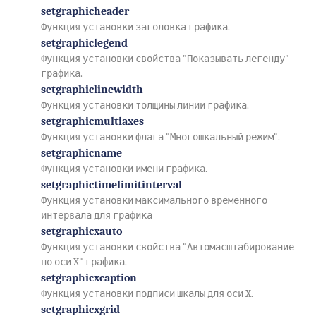
setgraphicheader
Функция установки заголовка графика.
setgraphiclegend
Функция установки свойства "Показывать легенду"
графика.
setgraphiclinewidth
Функция установки толщины линии графика.
setgraphicmultiaxes
Функция установки флага "Многошкальный режим".
setgraphicname
Функция установки имени графика.
setgraphictimelimitinterval
Функция установки максимального временного
интервала для графика
setgraphicxauto
Функция установки свойства "Автомасштабирование
по оси X" графика.
setgraphicxcaption
Функция установки подписи шкалы для оси X.
setgraphicxgrid