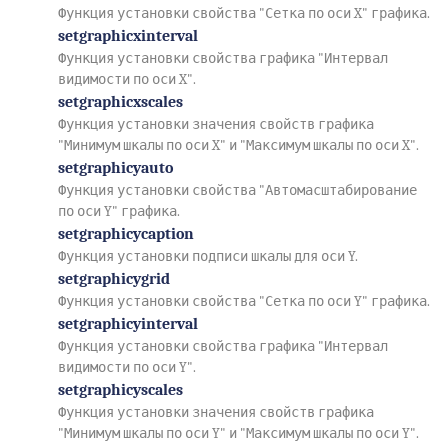
Функция установки свойства "Сетка по оси X" графика.
setgraphicxinterval
Функция установки свойства графика "Интервал
видимости по оси X".
setgraphicxscales
Функция установки значения свойств графика
"Минимум шкалы по оси X" и "Максимум шкалы по оси X".
setgraphicyauto
Функция установки свойства "Автомасштабирование
по оси Y" графика.
setgraphicycaption
Функция установки подписи шкалы для оси Y.
setgraphicygrid
Функция установки свойства "Сетка по оси Y" графика.
setgraphicyinterval
Функция установки свойства графика "Интервал
видимости по оси Y".
setgraphicyscales
Функция установки значения свойств графика
"Минимум шкалы по оси Y" и "Максимум шкалы по оси Y".