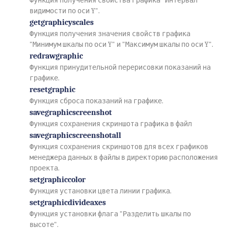
Функция получения свойства графика "Интервал
видимости по оси Y".
getgraphicyscales
Функция получения значения свойств графика
"Минимум шкалы по оси Y" и "Максимум шкалы по оси Y".
redrawgraphic
Функция принудительной перерисовки показаний на
графике.
resetgraphic
Функция сброса показаний на графике.
savegraphicscreenshot
Функция сохранения скриншота графика в файл
savegraphicscreenshotall
Функция сохранения скриншотов для всех графиков
менеджера данных в файлы в директорию расположения
проекта.
setgraphiccolor
Функция установки цвета линии графика.
setgraphicdivideaxes
Функция установки флага "Разделить шкалы по
высоте".