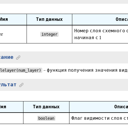
Имя
Тип данных
Опис
Номер слоя схемного 
er
integer
начиная с 1
сание
– функция получения значения вид
lelayer(num_layer)
ультат
Имя
Тип данных
Опис
Флаг видимости слоя с
boolean