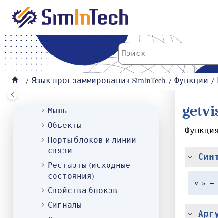
К основному содержанию
Векторные и матричные
Геометрические
Графические и системные
Графики
Графические
Язык программирования SimInTech
Функции
Менеджер данных
Модуль 3D-визуализации
getvi
Мышь
Объекты
Функция
Порты блоков и линии
связи
Син
Рестарты (исходные
состояния)
vis = 
Свойства блоков
Сигналы
Арг