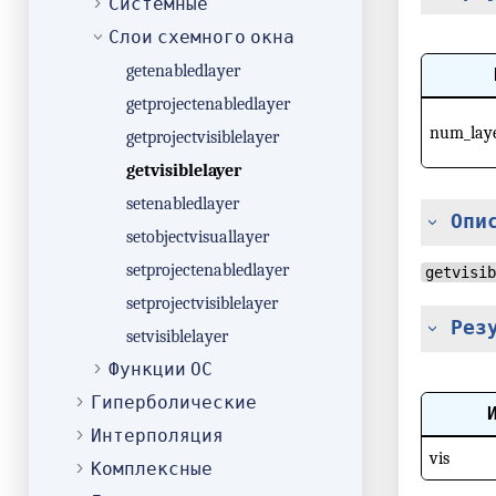
Системные
Слои схемного окна
getenabledlayer
getprojectenabledlayer
num_lay
getprojectvisiblelayer
getvisiblelayer
setenabledlayer
Опи
setobjectvisuallayer
setprojectenabledlayer
getvisib
setprojectvisiblelayer
Рез
setvisiblelayer
Функции ОС
Гиперболические
Интерполяция
vis
Комплексные