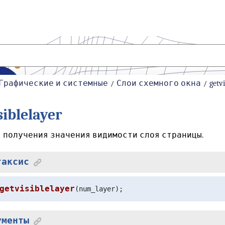
Графические и системные
Слои схемного окна
getv
siblelayer
 получения значения видимости слоя страницы.
таксис
getvisiblelayer
(num_layer);
ументы