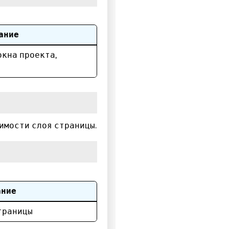
ание
окна проекта,
имости слоя страницы.
ание
траницы