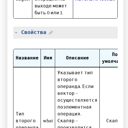
выходе может
быть 0 или 1.
Свойства
По
Название
Имя
Описание
умолчанию
Указывает тип
второго
операнда. Если
вектор –
осуществляется
поэлементная
Тип
операция.
второго
what
Скаляр –
Скаляр
операнда
производится