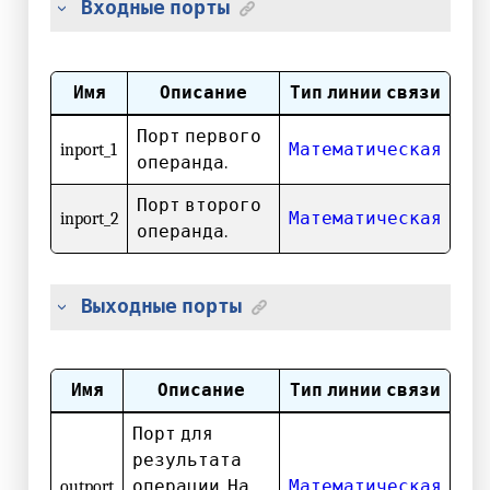
Входные порты
Имя
Описание
Тип линии связи
Порт первого
inport_1
Математическая
операнда.
Порт второго
inport_2
Математическая
операнда.
Выходные порты
Имя
Описание
Тип линии связи
Порт для
результата
outport
операции. На
Математическая