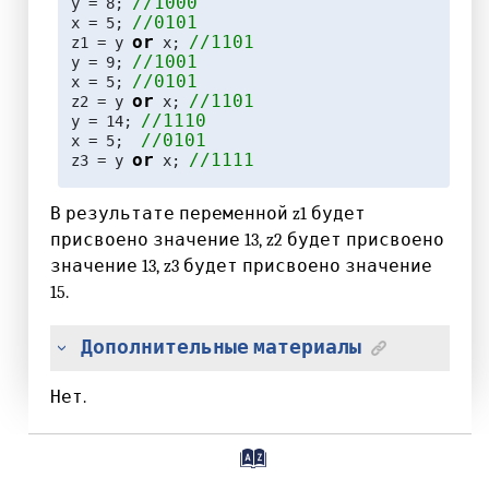
//1000
y = 8; 
//0101
x = 5; 
or
//1101
z1 = y 
 x; 
//1001
y = 9; 
//0101
x = 5; 
or
//1101
z2 = y 
 x; 
//1110
y = 14; 
//0101
x = 5;  
or
//1111
z3 = y 
 x; 
В результате переменной z1 будет
присвоено значение 13, z2 будет присвоено
значение 13, z3 будет присвоено значение
15.
Дополнительные материалы
Нет.