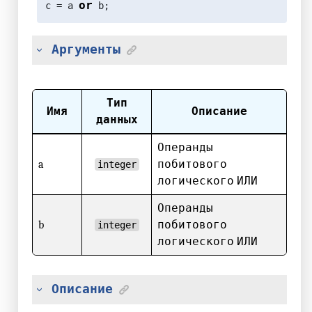
or
c = a 
 b;
Аргументы
Тип
Имя
Описание
данных
Операнды
a
побитового
integer
логического ИЛИ
Операнды
b
побитового
integer
логического ИЛИ
Описание