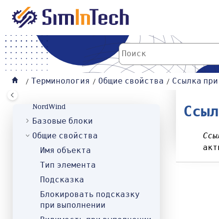
К основному содержанию
Типовой алгоритм
Типовое решение
ЦП
Шаг расчета
Шаг синхронизации
Язык программирования
Терминология
Общие свойства
Ссылка при
SimInTech
NordWind
Ссыл
Базовые блоки
Общие свойства
Ссы
акт
Имя объекта
Тип элемента
Подсказка
Блокировать подсказку
при выполнении